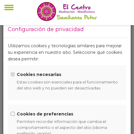
Configuración de privacidad
Política de
Utilizamos cookies y tecnologías similares para mejorar
su experiencia en nuestro sitio. Seleccione qué cookies
Cookies de
desea permitir:
nuestro sitio web
Cookies necesarias
Estas cookies son esenciales para el funcionamiento
En nuestra web utilizamos cookies con el objetivo de
del sitio web y no pueden ser desactivadas.
prestar un mejor servicio y proporcionarte una mejor
experiencia en tu navegación.
Queremos informarte de manera clara y precisa sobre las
cookies que utilizamos, detallando a continuación, que es
Cookies de preferencias
una cookie, para que sirve, que tipos de cookies utilizamos,
Permiten recordar información que cambia el
cuales son su finalidad y como puedes configurarlas o
comportamiento o el aspecto del sitio (idioma
deshabilitarlas si así lo deseas.
preferido, región).