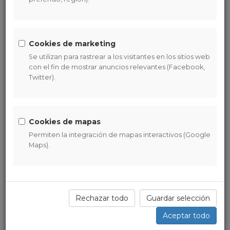
El Centro
en
Oviedo
y en
Gijón
ofrece la posibilidad de
realizar distintos cursos para incorporar Mindfulness a tu vida
cotidiana.
Cookies de marketing
Mindfulness es ante todo una práctica personal y, como tal,
Se utilizan para rastrear a los visitantes en los sitios web
experiencial. No es necesario llegar a ningún sitio, ni
con el fin de mostrar anuncios relevantes (Facebook,
alcanzar ningún estado.
Twitter).
Mindfulness está al alcance de todas las personas, no se
requiere experiencia previa en ninguna disciplina o práctica.
Actividades en el Centro
Cookies de mapas
Permiten la integración de mapas interactivos (Google
Maps).
Rechazar todo
Guardar selección
Aceptar todo