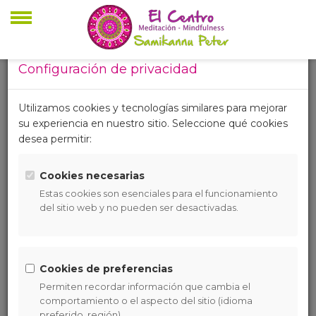
Configuración de privacidad
Últimas noticias
Utilizamos cookies y tecnologías similares para mejorar
su experiencia en nuestro sitio. Seleccione qué cookies
desea permitir:
Cookies necesarias
Estas cookies son esenciales para el funcionamiento
del sitio web y no pueden ser desactivadas.
POR QUÉ HACER UN
CURSO MINDFULNESS
Cookies de preferencias
01/08/2025
Permiten recordar información que cambia el
¿No tienes claro si hacer un curso básico de
comportamiento o el aspecto del sitio (idioma
Mindfulness?.
preferido, región).