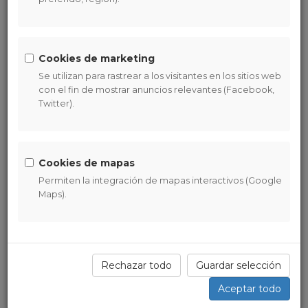
Con qué aspectos vas a trabajar:
Con tu postura (sentado en una silla o en el
suelo), así podrás anclarte en ti mismo.
Cookies de marketing
Con tu respiración y su capacidad para calmar
Se utilizan para rastrear a los visitantes en los sitios web
tu mente.
con el fin de mostrar anuncios relevantes (Facebook,
Con tus sensaciones corporales, para
Twitter).
descubrir las primeras manifestaciones de un
estímulo, para darte cuenta de cuándo
reaccionas.
Con los sonidos, desarrollando el poder de la
Cookies de mapas
observación atenta.
Permiten la integración de mapas interactivos (Google
Con los pensamientos y las emociones, para
Maps).
aprender a relacionarte con ellos sin perderte
en los impulsos que generan.
Con las tareas más cotidianas de cada día,
identificando los patrones recurrentes de tu
mente.
Rechazar todo
Guardar selección
Con el escáner corporal, para traerte al aquí y
Aceptar todo
ahora.